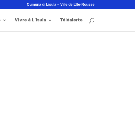
Cumuna di Lisula – Ville de L’Ile-Rousse
e
Vivre à L’Isula
Téléalerte