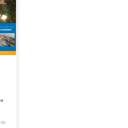
es
 de