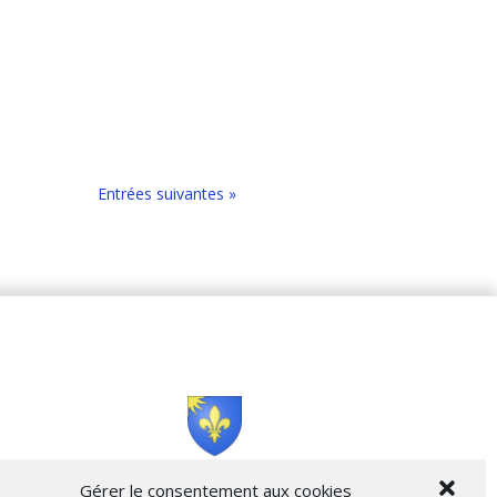
Entrées suivantes »
Cità di L’Isula
Gérer le consentement aux cookies