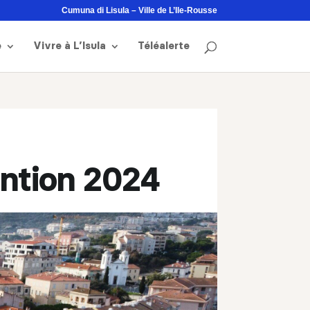
Cumuna di Lisula – Ville de L’Ile-Rousse
e
Vivre à L’Isula
Téléalerte
ention 2024