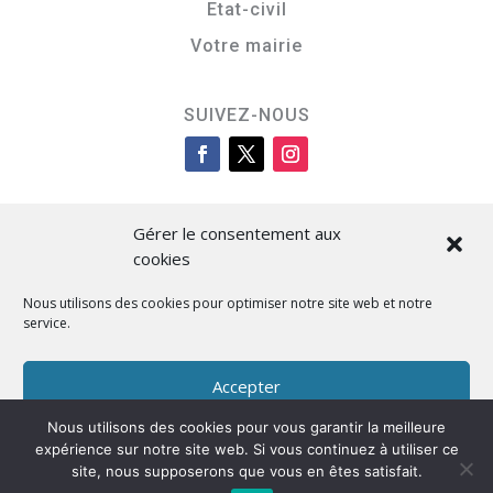
Etat-civil
Votre mairie
SUIVEZ-NOUS
Gérer le consentement aux
cookies
Nous utilisons des cookies pour optimiser notre site web et notre
service.
Cità di L’Isula
Accepter
Nous utilisons des cookies pour vous garantir la meilleure
Refuser
expérience sur notre site web. Si vous continuez à utiliser ce
Designed by BKM Web Consulting
site, nous supposerons que vous en êtes satisfait.
Préférences