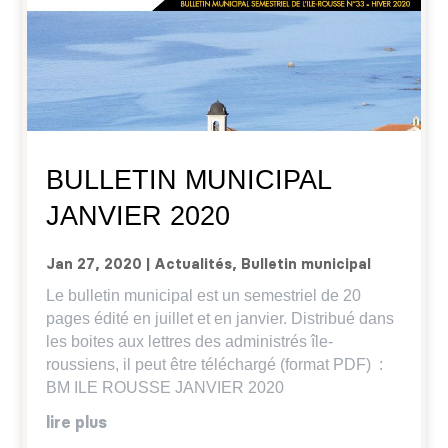
BULLETIN MUNICIPAL
JANVIER 2020
Jan 27, 2020
|
Actualités
,
Bulletin municipal
Le bulletin municipal est un semestriel de 20
pages édité en juillet et en janvier. Distribué dans
les boites aux lettres des administrés île-
roussiens, il peut être téléchargé (format PDF) :
BM ILE ROUSSE JANVIER 2020
lire plus