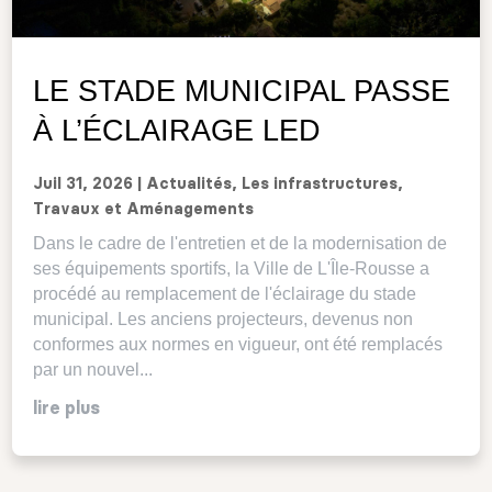
LE STADE MUNICIPAL PASSE
À L’ÉCLAIRAGE LED
Juil 31, 2026
|
Actualités
,
Les infrastructures
,
Travaux et Aménagements
Dans le cadre de l'entretien et de la modernisation de
ses équipements sportifs, la Ville de L'Île-Rousse a
procédé au remplacement de l'éclairage du stade
municipal. Les anciens projecteurs, devenus non
conformes aux normes en vigueur, ont été remplacés
par un nouvel...
lire plus