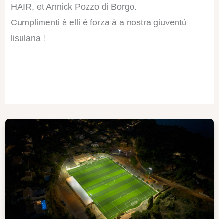
HAIR, et Annick Pozzo di Borgo.
Cumplimenti à elli è forza à a nostra giuventù
lisulana !