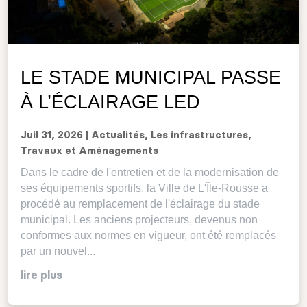
LE STADE MUNICIPAL PASSE
À L’ÉCLAIRAGE LED
Juil 31, 2026
|
Actualités
,
Les infrastructures
,
Travaux et Aménagements
Dans le cadre de l'entretien et de la modernisation de
ses équipements sportifs, la Ville de L'Île-Rousse a
procédé au remplacement de l'éclairage du stade
municipal. Les anciens projecteurs, devenus non
conformes aux normes en vigueur, ont été remplacés
par un nouvel...
lire plus