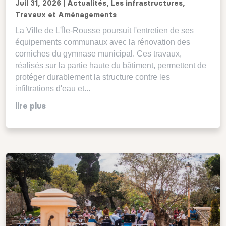
Juil 31, 2026
|
Actualités
,
Les infrastructures
,
Travaux et Aménagements
La Ville de L'Île-Rousse poursuit l'entretien de ses
équipements communaux avec la rénovation des
corniches du gymnase municipal. Ces travaux,
réalisés sur la partie haute du bâtiment, permettent de
protéger durablement la structure contre les
infiltrations d'eau et...
lire plus