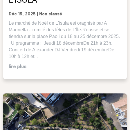
Déc 15, 2025
|
Non classé
Le marché de Noël de L'isula est oragnisé par A
Marinella - comité des fêtes de L'Île-Rousse et se
tiendra sur la place Paoli du 18 au 25 décembre 2025.
U prugramma : Jeudi 18 décembreDe 21h à 23h,
Concert de Alexander DJ Vendredi 19 décembreDe
10h à 12h et...
lire plus