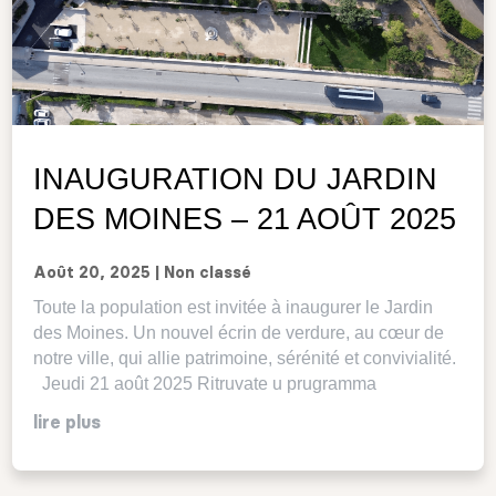
INAUGURATION DU JARDIN
DES MOINES – 21 AOÛT 2025
Août 20, 2025
|
Non classé
Toute la population est invitée à inaugurer le Jardin
des Moines. Un nouvel écrin de verdure, au cœur de
notre ville, qui allie patrimoine, sérénité et convivialité.
Jeudi 21 août 2025 Ritruvate u prugramma
lire plus