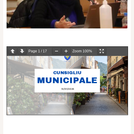
Page
1
/
17
Zoom
100%
CUNSIGLIU
MUNICIPALE
13/01/2025
1
.
DÉMISSIONS DE CONSEILLERS MUNICIPAUX ET
MODIFICATION DU TABLEAU