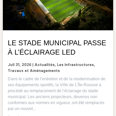
LE STADE MUNICIPAL PASSE
À L’ÉCLAIRAGE LED
Juil 31, 2026
|
Actualités
,
Les infrastructures
,
Travaux et Aménagements
Dans le cadre de l'entretien et de la modernisation de
ses équipements sportifs, la Ville de L'Île-Rousse a
procédé au remplacement de l'éclairage du stade
municipal. Les anciens projecteurs, devenus non
conformes aux normes en vigueur, ont été remplacés
par un nouvel...