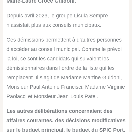
Marie-Laure Croce Guidoni.
Partenariat : Renouvellement avec la
Fondation 30 Millions d’Amis
pour
le contrôle des populations félines.
Depuis avril 2023, le groupe Lisula Sempre
Actions prévues : Stérilisation et identification de 60 chats libres.
n’assistait plus aux conseils municipaux.
Coût :
3 300 €
, pris en charge à 50 % par la commune.
Cette action vise à limiter les nuisances, préserver la tranquillité
publique et assurer le bien-être animal tout en valorisant une
Ces démissions permettent à d’autres personnes
cohabitation harmonieuse.
d’accéder au conseil municipal. Comme le prévoi
la loi, ce sont les candidats qui suivaient les
démissionnaires dans l’ordre de la liste qui les
remplacent. Il s’agit de Madame Martine Guidoni,
Monsieur Paul Antoine Francisci, Madame Virginie
Paolacci et Monsieur Jean-Louis Patel.
Les autres délibérations concernaient des
affaires courantes, des décisions modificatives
sur le budget principal, le budget du SPIC Port,