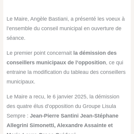
Démission collective de 4 élus d’opposition du groupe Lisula Sempre
(Jean-Pierre SANTINI, Marie-Laure CROCE-GUIDONI, Jean-Stéphane
ALLEGRINI-SIMONETTI et Alexandre ASSAINTE), laissant place à 4
Le Maire, Angèle Bastiani, a présenté les voeux à
nouveaux membres.
Nouveaux conseillers :
Martine Guidoni, Paul Antoine Francisci,
l’ensemble du conseil municipal en ouverture de
Virginie Paolacci et Jean-Louis Patel.
Cette réorganisation devrait apporter un nouvel élan constructif aux
séance.
travaux du conseil municipal.
Le premier point concernait
la démission des
2. COMPTE-RENDU DES DÉCISIONS PRISES
conseillers municipaux de l’opposition
, ce qui
PAR LE MAIRE
entraine la modification du tableau des conseillers
Révision de l’acte constitutif des parcs de stationnement.
municipaux.
Faciliter les encaissements grâce à des modes de paiement
diversifiés.
Optimiser la gestion avec des plafonds d’avance adaptés.
Le Maire a recu, le 6 janvier 2025, la démission
Modernisation de la gestion des parkings
, permettant une
des quatre élus d’opposition du Groupe Lisula
meilleure expérience pour les usagers tout en renforçant la
transparence financière.
Sempre :
Jean-Pierre Santini Jean-Stéphane
Allegrini Simonetti, Alexandre Assainte et
3. CONVENTION POUR LA STÉRILISATION DES
CHATS LIBRES (2025)