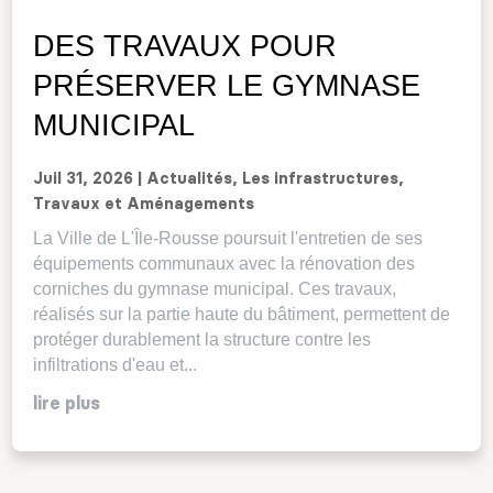
DES TRAVAUX POUR
PRÉSERVER LE GYMNASE
MUNICIPAL
Juil 31, 2026
|
Actualités
,
Les infrastructures
,
Travaux et Aménagements
La Ville de L'Île-Rousse poursuit l'entretien de ses
équipements communaux avec la rénovation des
corniches du gymnase municipal. Ces travaux,
réalisés sur la partie haute du bâtiment, permettent de
protéger durablement la structure contre les
infiltrations d'eau et...
lire plus