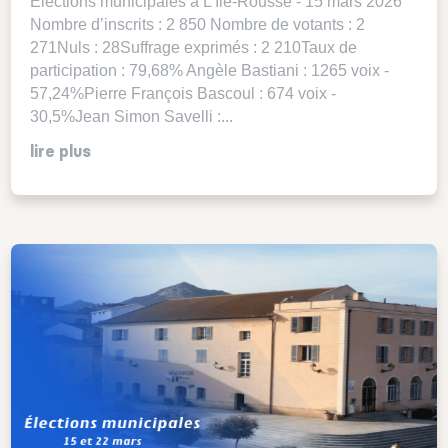
Élections municipales à L’Ile-Rousse - 15 mars 2026
Nombre d’inscrits : 2 850 Nombre de votants : 2
271Nuls : 28Suffrage exprimés : 2 210Taux de
participation : 79,68% Angèle Bastiani : 1265 voix -
57,24%Pierre François Bascoul : 674 voix -
30,5%Jean Simon Savelli :...
lire plus