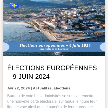
ÉLECTIONS EUROPÉENNES
– 9 JUIN 2024
Avr 22, 2024
|
Actualités
,
Elections
Bureau de vote Les administrés se sont vu remettre
une nouvelle carte électorale, sur laquelle figure leur
lieu de vote ainsi que le numéro de leur bureau de