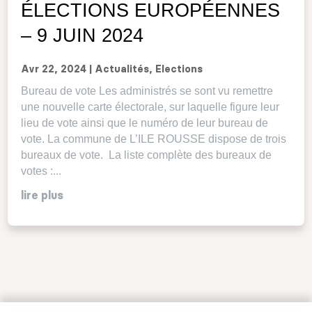
ÉLECTIONS EUROPÉENNES
– 9 JUIN 2024
Avr 22, 2024
|
Actualités
,
Elections
Bureau de vote Les administrés se sont vu remettre
une nouvelle carte électorale, sur laquelle figure leur
lieu de vote ainsi que le numéro de leur bureau de
vote. La commune de L’ILE ROUSSE dispose de trois
bureaux de vote. La liste complète des bureaux de
votes :...
lire plus