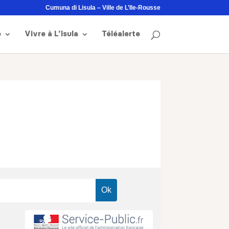
Cumuna di Lisula – Ville de L’Ile-Rousse
e
Vivre à L’Isula
Téléalerte