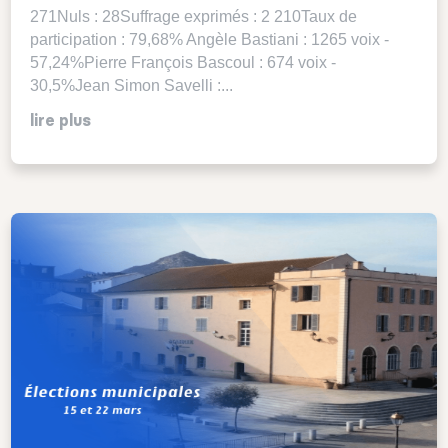
271Nuls : 28Suffrage exprimés : 2 210Taux de
participation : 79,68% Angèle Bastiani : 1265 voix -
57,24%Pierre François Bascoul : 674 voix -
30,5%Jean Simon Savelli :...
lire plus