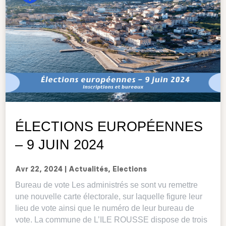
ÉLECTIONS EUROPÉENNES
– 9 JUIN 2024
Avr 22, 2024
|
Actualités
,
Elections
Bureau de vote Les administrés se sont vu remettre
une nouvelle carte électorale, sur laquelle figure leur
lieu de vote ainsi que le numéro de leur bureau de
vote. La commune de L’ILE ROUSSE dispose de trois