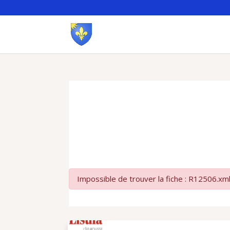
Impossible de trouver la fiche : R12506.xm