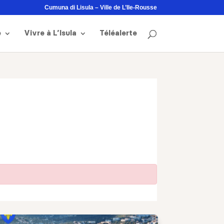
Cumuna di Lisula – Ville de L’Ile-Rousse
e
Vivre à L’Isula
Téléalerte