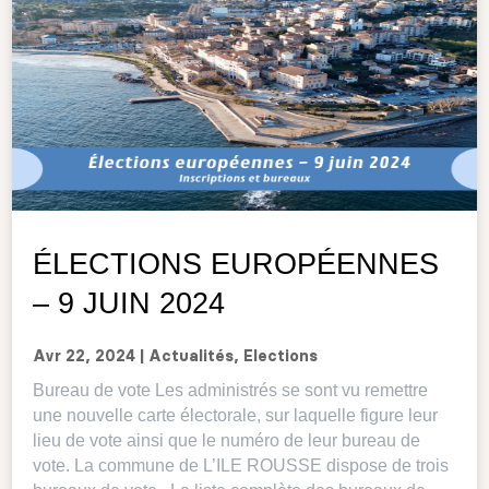
ÉLECTIONS EUROPÉENNES
– 9 JUIN 2024
Avr 22, 2024
|
Actualités
,
Elections
Bureau de vote Les administrés se sont vu remettre
une nouvelle carte électorale, sur laquelle figure leur
lieu de vote ainsi que le numéro de leur bureau de
vote. La commune de L’ILE ROUSSE dispose de trois