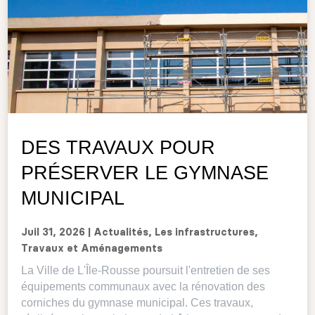
DES TRAVAUX POUR
PRÉSERVER LE GYMNASE
MUNICIPAL
Juil 31, 2026
|
Actualités
,
Les infrastructures
,
Travaux et Aménagements
La Ville de L'Île-Rousse poursuit l'entretien de ses
équipements communaux avec la rénovation des
corniches du gymnase municipal. Ces travaux,