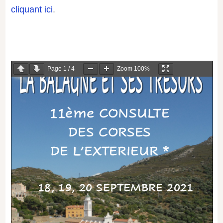
cliquant ici
.
Page
1
/
4
Zoom
100%
11ème CONSULTE
DES CORSES
DE L
’
EXTERIEUR *
18, 19, 20 SEPTEMBRE 2021