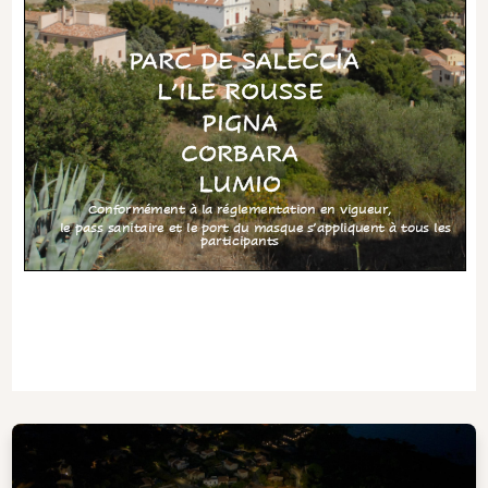
PARC DE SALECCIA
L
’
ILE ROUSSE
PIGNA
CORBARA
LUMIO
Conformément à la réglementation en vigueur,
le pass sanitaire et le port du masque s
’
appliquent à tous les
participants
PROGRAMME
SAMEDI 18 SEPTEMBRE 2021 Parc de Saleccia
9h00
Accueil des participants
9h30
Conférence
Laetizia CASTELLANI
Enseignante à
ème
l
’
Université / Lycée Pascal PAOLI
«
La Balagne au 19
siècle
:
Gratuit, sur inscription)
Economie et Société
» (
11h00
Conférence
Stéphane PERGOLA
Professeur certifié de Corse,
( Gratuit, sur
Auteur du livre L
’
Isula
«Le patrimoine bâti de L
’
Isula
»
inscription)
Inscription obligatoire
12h30
Déjeuner Restaurant du Parc (
)
14h30
Visite guidée du Parc de Saleccia