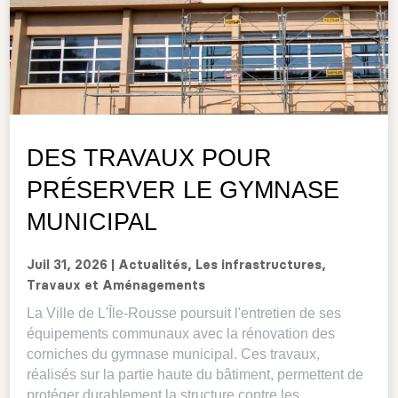
DES TRAVAUX POUR
PRÉSERVER LE GYMNASE
MUNICIPAL
Juil 31, 2026
|
Actualités
,
Les infrastructures
,
Travaux et Aménagements
La Ville de L'Île-Rousse poursuit l'entretien de ses
équipements communaux avec la rénovation des
corniches du gymnase municipal. Ces travaux,
réalisés sur la partie haute du bâtiment, permettent de
protéger durablement la structure contre les