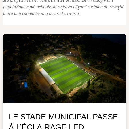
Stu prugettu territuriale permette di risponde à i bisogni di e
pupulazione e più debbule, di rinfurzà i ligami suciali è di travaglià
à prò di u campà bè in u nostru territoriu.
LE STADE MUNICIPAL PASSE
À L’ÉCLAIRAGE LED