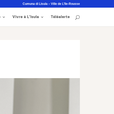
Cumuna di Lisula – Ville de L’Ile-Rousse
e
Vivre à L’Isula
Téléalerte