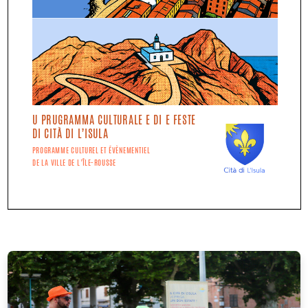
U PRUGRAMMA CULTURALE E DI E FESTE
DI CITÀ DI L’ISULA
PROGRAMME CULTUREL ET ÉVÈNEMENTIEL
DE LA VILLE DE L’ÎLE-ROUSSE
GHJUGNU
JUIN
DU 1/06 AU 7/07 : BADET DANIELE/CHANTAL CHIOCCA