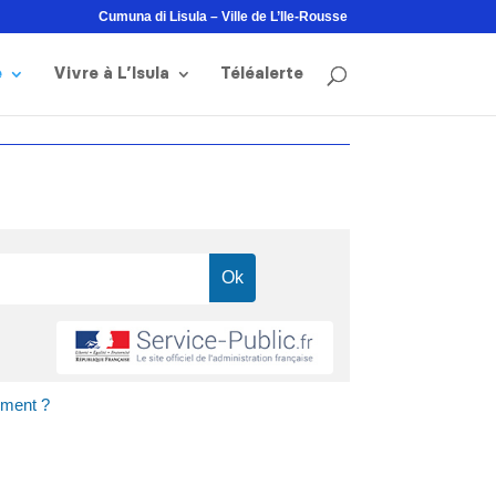
Cumuna di Lisula – Ville de L’Ile-Rousse
e
Vivre à L’Isula
Téléalerte
ement ?