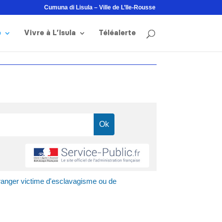
Cumuna di Lisula – Ville de L’Ile-Rousse
e
Vivre à L’Isula
Téléalerte
ranger victime d'esclavagisme ou de