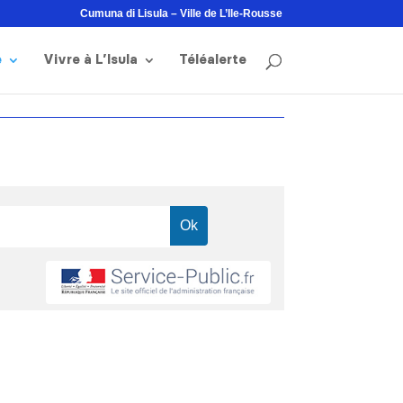
Cumuna di Lisula – Ville de L’Ile-Rousse
e
Vivre à L’Isula
Téléalerte