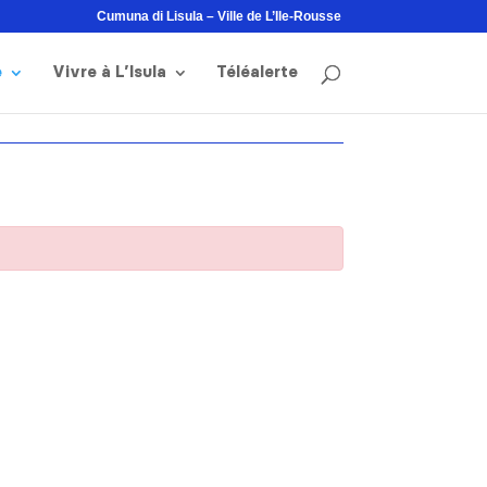
Cumuna di Lisula – Ville de L’Ile-Rousse
e
Vivre à L’Isula
Téléalerte