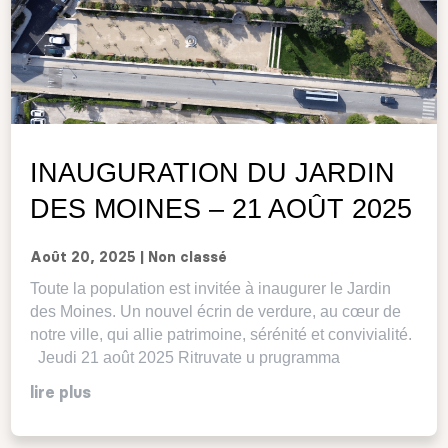
INAUGURATION DU JARDIN
DES MOINES – 21 AOÛT 2025
Août 20, 2025
|
Non classé
Toute la population est invitée à inaugurer le Jardin
des Moines. Un nouvel écrin de verdure, au cœur de
notre ville, qui allie patrimoine, sérénité et convivialité.
Jeudi 21 août 2025 Ritruvate u prugramma
lire plus