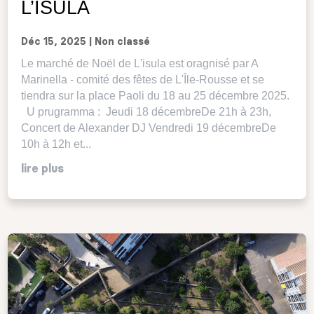
L’ISULA
Déc 15, 2025
|
Non classé
Le marché de Noël de L'isula est oragnisé par A
Marinella - comité des fêtes de L'Île-Rousse et se
tiendra sur la place Paoli du 18 au 25 décembre 2025.
U prugramma : Jeudi 18 décembreDe 21h à 23h,
Concert de Alexander DJ Vendredi 19 décembreDe
10h à 12h et...
lire plus