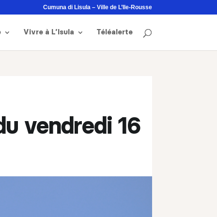
Cumuna di Lisula – Ville de L’Ile-Rousse
e
Vivre à L’Isula
Téléalerte
du vendredi 16