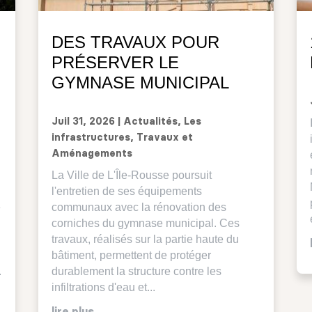
DES TRAVAUX POUR
PRÉSERVER LE
GYMNASE MUNICIPAL
Juil 31, 2026
|
Actualités
,
Les
infrastructures
,
Travaux et
Aménagements
La Ville de L'Île-Rousse poursuit
l'entretien de ses équipements
é
communaux avec la rénovation des
corniches du gymnase municipal. Ces
travaux, réalisés sur la partie haute du
bâtiment, permettent de protéger
.
durablement la structure contre les
infiltrations d'eau et...
lire plus