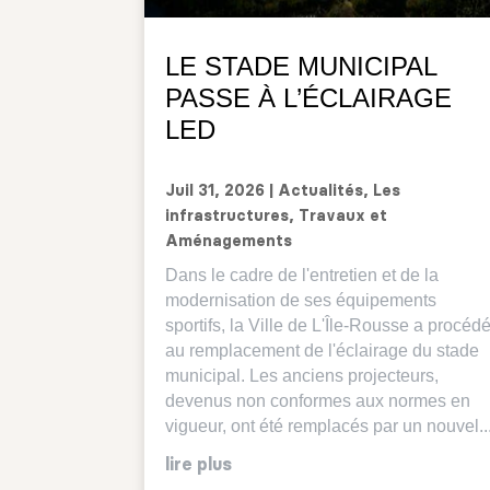
LE STADE MUNICIPAL
PASSE À L’ÉCLAIRAGE
LED
Juil 31, 2026
|
Actualités
,
Les
infrastructures
,
Travaux et
Aménagements
Dans le cadre de l'entretien et de la
modernisation de ses équipements
sportifs, la Ville de L'Île-Rousse a procéd
au remplacement de l'éclairage du stade
municipal. Les anciens projecteurs,
devenus non conformes aux normes en
vigueur, ont été remplacés par un nouvel..
lire plus