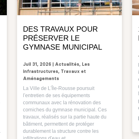
DES TRAVAUX POUR
PRÉSERVER LE
GYMNASE MUNICIPAL
Juil 31, 2026
|
Actualités
,
Les
infrastructures
,
Travaux et
Aménagements
La Ville de L'Île-Rousse poursuit
l'entretien de ses équipements
é
communaux avec la rénovation des
corniches du gymnase municipal. Ces
travaux, réalisés sur la partie haute du
bâtiment, permettent de protéger
.
durablement la structure contre les
infiltrations d'eau et...