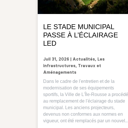
LE STADE MUNICIPAL
PASSE À L’ÉCLAIRAGE
LED
Juil 31, 2026
|
Actualités
,
Les
infrastructures
,
Travaux et
Aménagements
Dans le cadre de l'entretien et de la
modernisation de ses équipements
sportifs, la Ville de L'Île-Rousse a procéd
au remplacement de l'éclairage du stade
municipal. Les anciens projecteurs,
devenus non conformes aux normes en
vigueur, ont été remplacés par un nouvel..