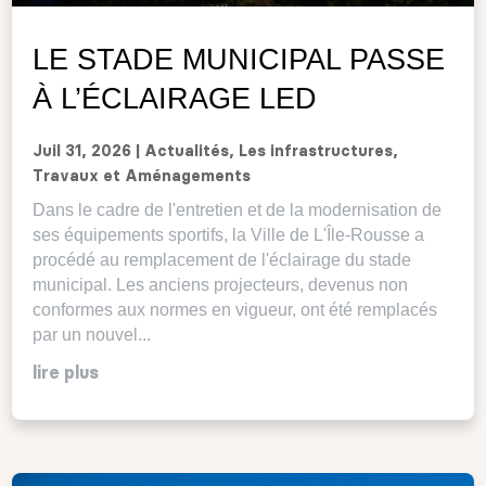
LE STADE MUNICIPAL PASSE
À L’ÉCLAIRAGE LED
Juil 31, 2026
|
Actualités
,
Les infrastructures
,
Travaux et Aménagements
Dans le cadre de l'entretien et de la modernisation de
ses équipements sportifs, la Ville de L'Île-Rousse a
procédé au remplacement de l'éclairage du stade
municipal. Les anciens projecteurs, devenus non
conformes aux normes en vigueur, ont été remplacés
par un nouvel...
lire plus