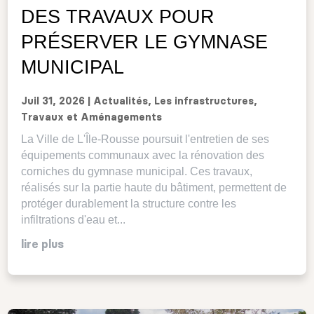
DES TRAVAUX POUR
PRÉSERVER LE GYMNASE
MUNICIPAL
Juil 31, 2026
|
Actualités
,
Les infrastructures
,
Travaux et Aménagements
La Ville de L'Île-Rousse poursuit l'entretien de ses
équipements communaux avec la rénovation des
corniches du gymnase municipal. Ces travaux,
réalisés sur la partie haute du bâtiment, permettent de
protéger durablement la structure contre les
infiltrations d'eau et...
lire plus