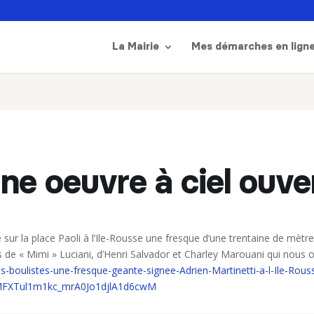
La Mairie
Mes démarches en lign
ne oeuvre à ciel ouve
é sur la place Paoli à l’Ile-Rousse une fresque d’une trentaine de mèt
s de « Mimi » Luciani, d’Henri Salvador et Charley Marouani qui nous o
s-boulistes-une-fresque-geante-signee-Adrien-Martinetti-a-l-Ile-Rou
MFXTul1m1kc_mrA0Jo1djlA1d6cwM