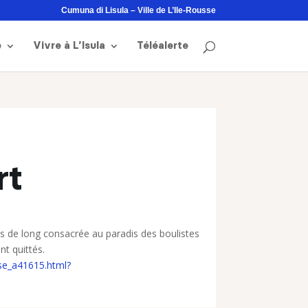
Cumuna di Lisula – Ville de L’Ile-Rousse
e
Vivre à L’Isula
Téléalerte
rt
res de long consacrée au paradis des boulistes
nt quittés.
sse_a41615.html?