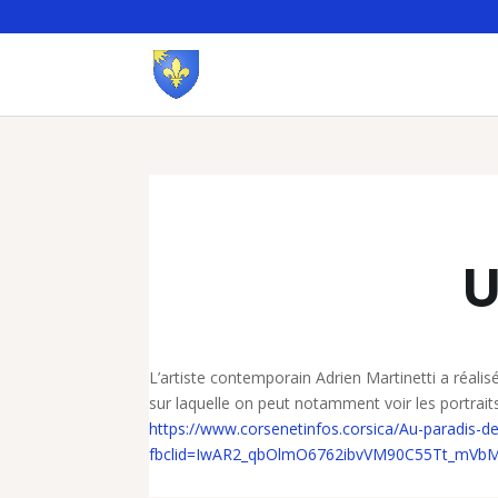
U
L’artiste contemporain Adrien Martinetti a réalis
sur laquelle on peut notamment voir les portrait
https://www.corsenetinfos.corsica/Au-paradis-de
fbclid=IwAR2_qbOlmO6762ibvVM90C55Tt_mVb