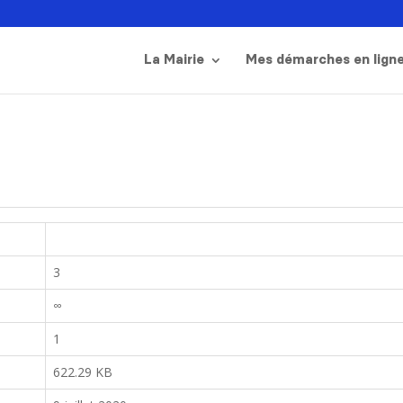
La Mairie
Mes démarches en lign
3
∞
1
622.29 KB