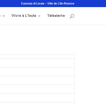
Cumuna di Lisula – Ville de L’Ile-Rousse
e
Vivre à L’Isula
Téléalerte