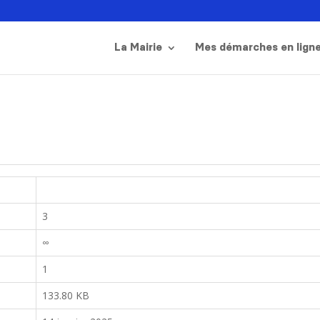
La Mairie
Mes démarches en lign
3
∞
1
133.80 KB