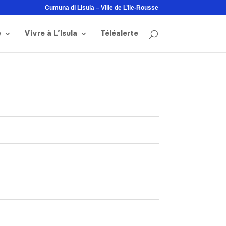
Cumuna di Lisula – Ville de L’Ile-Rousse
e
Vivre à L’Isula
Téléalerte