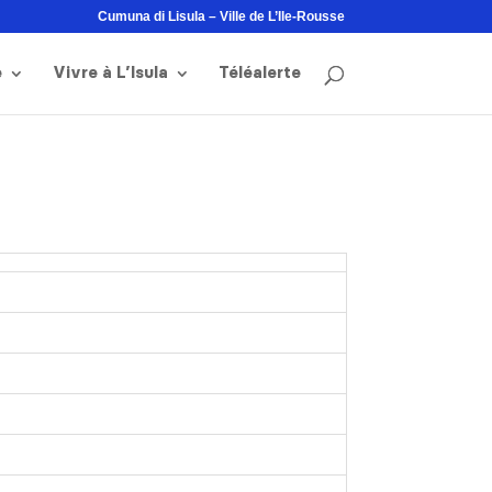
Cumuna di Lisula – Ville de L’Ile-Rousse
e
Vivre à L’Isula
Téléalerte