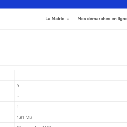
La Mairie
Mes démarches en lign
9
∞
1
1.81 MB