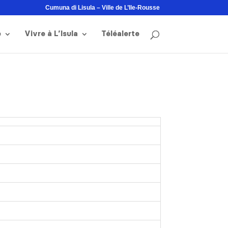
Cumuna di Lisula – Ville de L’Ile-Rousse
e
Vivre à L’Isula
Téléalerte