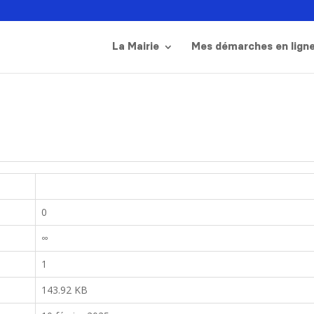
La Mairie
Mes démarches en lign
0
∞
1
143.92 KB