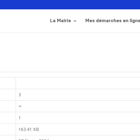
La Mairie
Mes démarches en lign
3
∞
1
163.41 KB