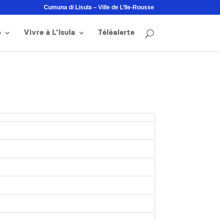
Cumuna di Lisula – Ville de L’Ile-Rousse
e
Vivre à L’Isula
Téléalerte