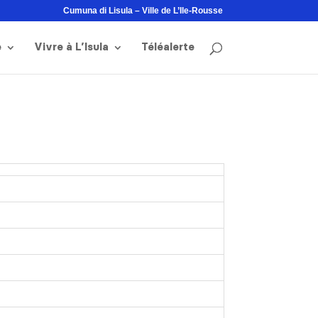
Cumuna di Lisula – Ville de L’Ile-Rousse
e
Vivre à L’Isula
Téléalerte