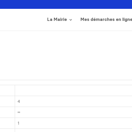
La Mairie
Mes démarches en lign
4
∞
1