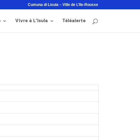
Cumuna di Lisula – Ville de L’Ile-Rousse
e
Vivre à L’Isula
Téléalerte