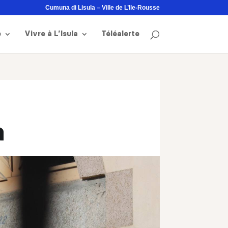
Cumuna di Lisula – Ville de L’Ile-Rousse
e
Vivre à L’Isula
Téléalerte
a