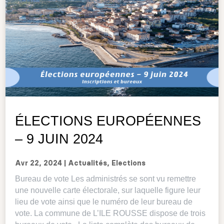
ÉLECTIONS EUROPÉENNES
– 9 JUIN 2024
Avr 22, 2024
|
Actualités
,
Elections
Bureau de vote Les administrés se sont vu remettre
une nouvelle carte électorale, sur laquelle figure leur
lieu de vote ainsi que le numéro de leur bureau de
vote. La commune de L’ILE ROUSSE dispose de trois