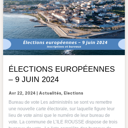
ÉLECTIONS EUROPÉENNES
– 9 JUIN 2024
Avr 22, 2024
|
Actualités
,
Elections
Bureau de vote Les administrés se sont vu remettre
une nouvelle carte électorale, sur laquelle figure leur
lieu de vote ainsi que le numéro de leur bureau de
vote. La commune de L’ILE ROUSSE dispose de trois