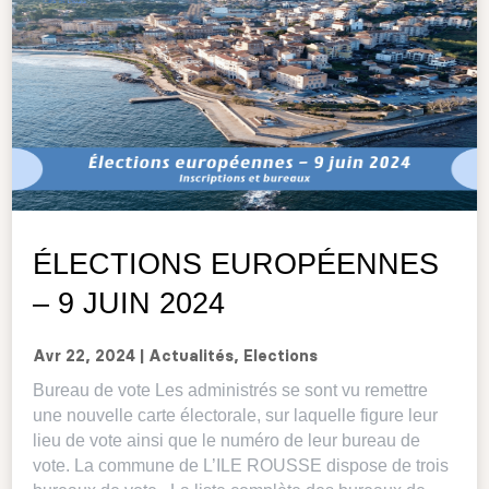
ÉLECTIONS EUROPÉENNES
– 9 JUIN 2024
Avr 22, 2024
|
Actualités
,
Elections
Bureau de vote Les administrés se sont vu remettre
une nouvelle carte électorale, sur laquelle figure leur
lieu de vote ainsi que le numéro de leur bureau de
vote. La commune de L’ILE ROUSSE dispose de trois