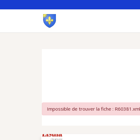
Impossible de trouver la fiche : R60381.xm