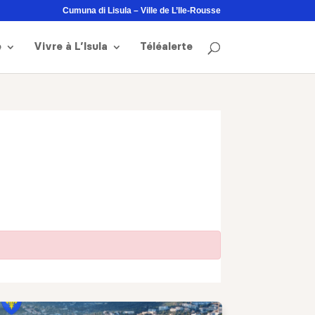
Cumuna di Lisula – Ville de L’Ile-Rousse
e
Vivre à L’Isula
Téléalerte