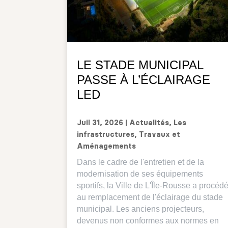
LE STADE MUNICIPAL
PASSE À L’ÉCLAIRAGE
LED
Juil 31, 2026
|
Actualités
,
Les
infrastructures
,
Travaux et
Aménagements
Dans le cadre de l'entretien et de la
modernisation de ses équipements
sportifs, la Ville de L'Île-Rousse a procéd
au remplacement de l'éclairage du stade
municipal. Les anciens projecteurs,
devenus non conformes aux normes en