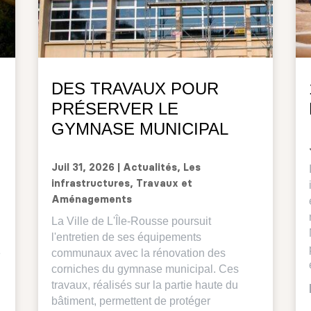
DES TRAVAUX POUR
PRÉSERVER LE
GYMNASE MUNICIPAL
Juil 31, 2026
|
Actualités
,
Les
infrastructures
,
Travaux et
Aménagements
La Ville de L'Île-Rousse poursuit
l'entretien de ses équipements
é
communaux avec la rénovation des
corniches du gymnase municipal. Ces
travaux, réalisés sur la partie haute du
bâtiment, permettent de protéger