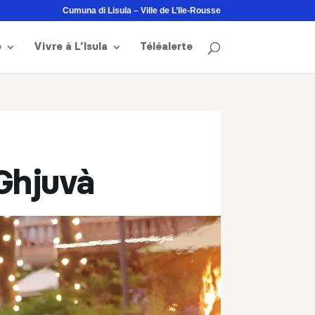
Cumuna di Lisula – Ville de L’Ile-Rousse
e
Vivre à L’Isula
Téléalerte
Ghjuvà