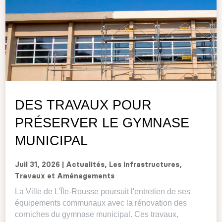
DES TRAVAUX POUR
PRÉSERVER LE GYMNASE
MUNICIPAL
Juil 31, 2026
|
Actualités
,
Les infrastructures
,
Travaux et Aménagements
La Ville de L'Île-Rousse poursuit l'entretien de ses
équipements communaux avec la rénovation des
corniches du gymnase municipal. Ces travaux,