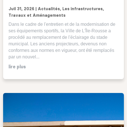
Juil 31, 2026
|
Actualités
,
Les infrastructures
,
Travaux et Aménagements
Dans le cadre de l'entretien et de la modernisation de
ses équipements sportifs, la Ville de L'Île-Rousse a
procédé au remplacement de l'éclairage du stade
municipal. Les anciens projecteurs, devenus non
conformes aux normes en vigueur, ont été remplacés
par un nouvel...
lire plus