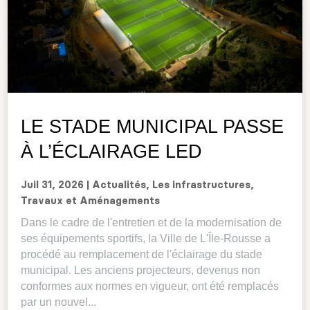
LE STADE MUNICIPAL PASSE
À L’ÉCLAIRAGE LED
Juil 31, 2026
|
Actualités
,
Les infrastructures
,
Travaux et Aménagements
Dans le cadre de l'entretien et de la modernisation de
ses équipements sportifs, la Ville de L'Île-Rousse a
procédé au remplacement de l'éclairage du stade
municipal. Les anciens projecteurs, devenus non
conformes aux normes en vigueur, ont été remplacés
par un nouvel...