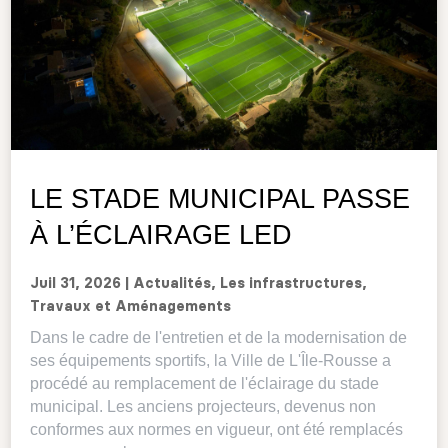
LE STADE MUNICIPAL PASSE
À L’ÉCLAIRAGE LED
Juil 31, 2026
|
Actualités
,
Les infrastructures
,
Travaux et Aménagements
Dans le cadre de l'entretien et de la modernisation de
ses équipements sportifs, la Ville de L'Île-Rousse a
procédé au remplacement de l'éclairage du stade
municipal. Les anciens projecteurs, devenus non
conformes aux normes en vigueur, ont été remplacés