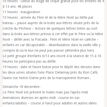
10 heures : Début du stage de cirque gratuit pour les enfants de 4
à 13 ans. 48 places
11 heures : Inauguration
15 heures : arrivée du Père et de la Mère Noël au Môle par
bateau – pause auprès de la boite aux lettres située près de la
crèche du Pêcheur – lecture de quelques lettres tirées au sort
dans la boite aux lettres prévue à cet effet par le Père ou la Mère
Noël – défilé avec la Fracada : Père et Mère Noël en calèche –
enfants en car décapotable – déambulation dans la vieille ville y
compris là où le bus ne peut pas passer (attendra plus loin).
Le petit groupe d’enfants 6/13 ans inscrit à la séance de 15 à 16
heures ne participera pas au défilé.
19 heures : date et heure butoir pour le dépôt des dessins dans
les deux urnes situées l’une Place Delannay près du Bon Café,
l’autre rue Notre-Dame près de la maroquinerie Romani ;
Dimanche 18 décembre :
Le Père Noël est présent le matin mais pas l’après-midi
Animations diverses en après-midi : course en sac
enfants/adultes – course à l’œuf pour adultes et autres idées