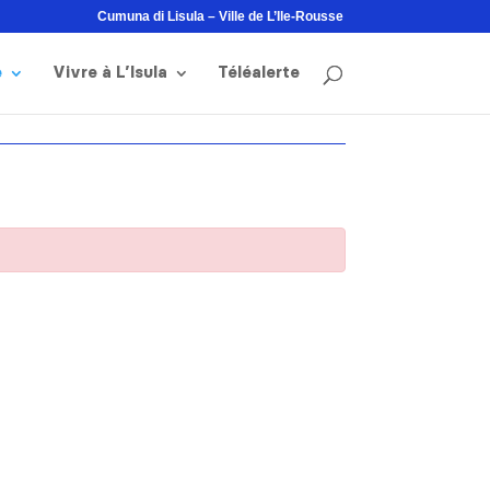
Cumuna di Lisula – Ville de L’Ile-Rousse
e
Vivre à L’Isula
Téléalerte