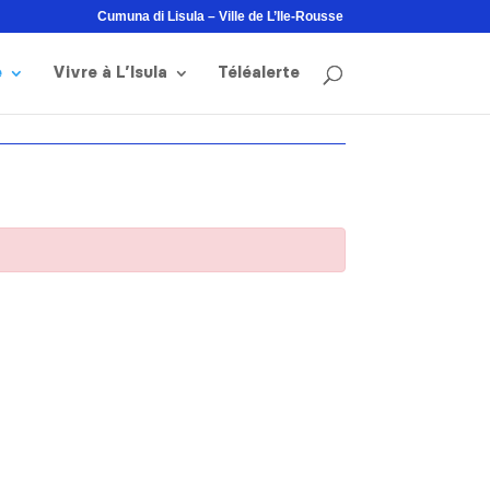
Cumuna di Lisula – Ville de L’Ile-Rousse
e
Vivre à L’Isula
Téléalerte