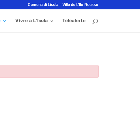
Cumuna di Lisula – Ville de L’Ile-Rousse
e
Vivre à L’Isula
Téléalerte